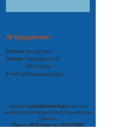
GF Egegaarden
Formand
: Alma Ørsted
Adresse
: Egegårdsvej 32D
2800 Lyngby
E-mail
:
info@egegaarden.org
Betaling til
grundejerforeningen
sker ved
overførsel til foreningens konto i Sparekassen
Danmark
Reg. nr.: 9070 Konto nr.:
1641016965
eller via
Mobilepay til nr.: 19616