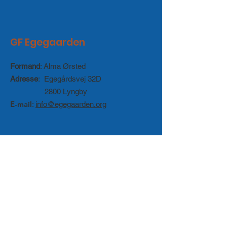
GF Egegaarden
Formand
: Alma Ørsted
Adresse
: Egegårdsvej 32D
2800 Lyngby
E-mail
:
info@egegaarden.org
Betaling til
grundejerforeningen
sker ved
overførsel til foreningens konto i Sparekassen
Danmark
Reg. nr.: 9070 Konto nr.:
1641016965
eller via
Mobilepay til nr.: 19616
Betaling til
Vejlaug
sker ved overførsel til