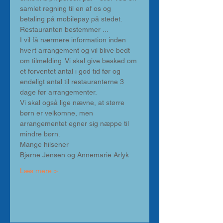
samlet regning til en af os og 
betaling på mobilepay på stedet. 
Restauranten bestemmer ...
I vil få nærmere information inden 
hvert arrangement og vil blive bedt 
om tilmelding. Vi skal give besked om 
et forventet antal i god tid før og 
endeligt antal til restauranterne 3 
dage før arrangementer.
Vi skal også lige nævne, at større 
børn er velkomne, men 
arrangementet egner sig næppe til 
mindre børn.
Mange hilsener
Bjarne Jensen og Annemarie Arlyk
Læs mere >