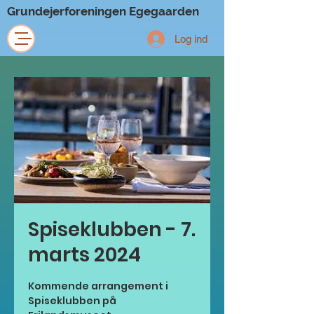
Grundejerforeningen Egegaarden
Log ind
Spiseklubben - 7.
marts 2024
Kommende arrangement i
Spiseklubben på